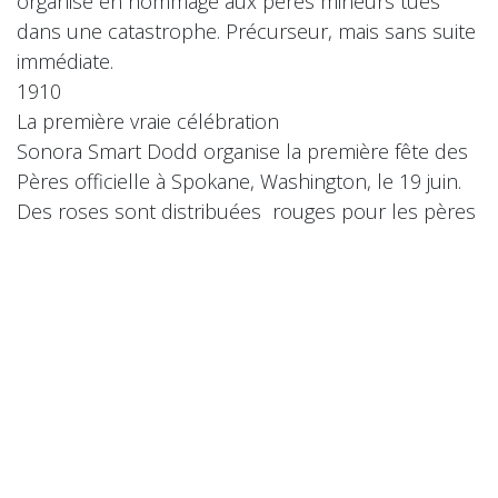
organisé en hommage aux pères mineurs tués
dans une catastrophe. Précurseur, mais sans suite
immédiate.
1910
La première vraie célébration
Sonora Smart Dodd organise la première fête des
Pères officielle à Spokane, Washington, le 19 juin.
Des roses sont distribuées rouges pour les pères
vivants, blanches pour les défunts.
1916
Le président Wilson s'y associe
Woodrow Wilson participe symboliquement à la
célébration, lui donnant une légitimité nationale
sans la rendre officielle.
1938
Un commerce s'organise
Les commerçants américains créent la "National