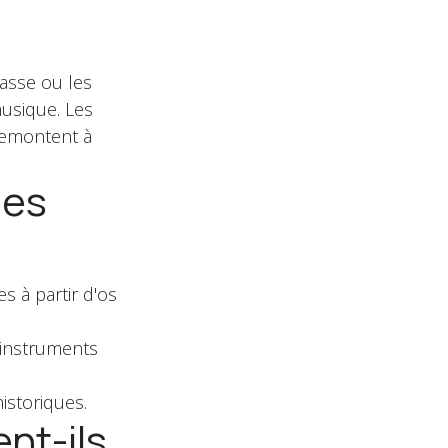
hasse ou les
musique. Les
remontent à
nes
s à partir d'os
 instruments
istoriques.
nt-ils