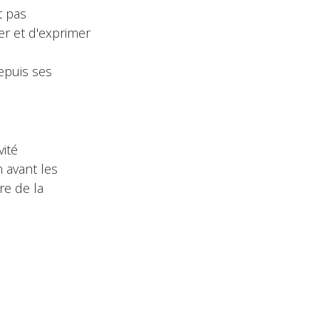
t pas
er et d'exprimer
epuis ses
vité
 avant les
re de la