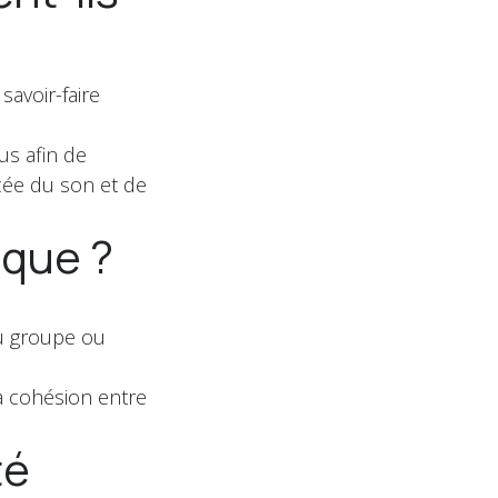
savoir-faire
us afin de
cée du son et de
ique ?
du groupe ou
a cohésion entre
té