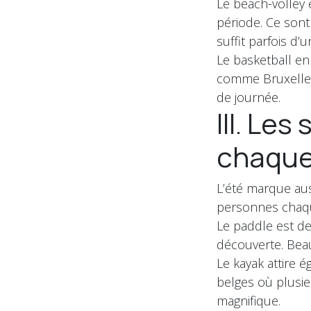
Le beach-volley 
période. Ce sont 
suffit parfois d’
Le basketball en
comme Bruxelles
de journée.
III. Le
chaque
L’été marque aus
personnes chaq
Le paddle est de
découverte. Bea
Le kayak attir
belges où plusie
magnifique.