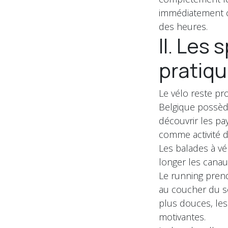
immédiatement co
des heures.
II. Les
pratiq
Le vélo reste pr
Belgique possèd
découvrir les p
comme activité 
Les balades à vé
longer les canau
Le running prend
au coucher du so
plus douces, les
motivantes.