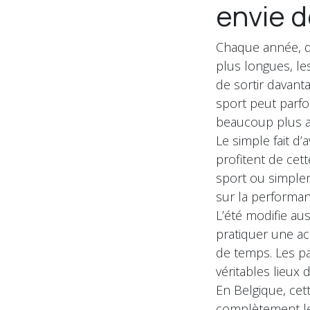
envie d
Chaque année, d
plus longues, l
de sortir davanta
sport peut parfoi
beaucoup plus a
Le simple fait d
profitent de cet
sport ou simple
sur la performanc
L’été modifie au
pratiquer une ac
de temps. Les par
véritables lieux d
En Belgique, cet
complètement les 