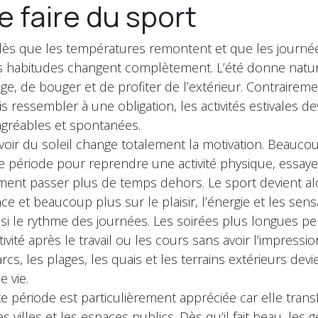
e faire du sport
ès que les températures remontent et que les journé
es habitudes changent complètement. L’été donne natu
ge, de bouger et de profiter de l’extérieur. Contrairemen
s ressembler à une obligation, les activités estivales d
gréables et spontanées.
’avoir du soleil change totalement la motivation. Beau
te période pour reprendre une activité physique, essa
ment passer plus de temps dehors. Le sport devient al
e et beaucoup plus sur le plaisir, l’énergie et les sens
ssi le rythme des journées. Les soirées plus longues p
tivité après le travail ou les cours sans avoir l’impres
cs, les plages, les quais et les terrains extérieurs dev
e vie.
te période est particulièrement appréciée car elle tran
villes et les espaces publics. Dès qu’il fait beau, les 