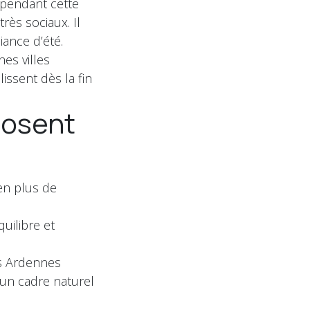
 pendant cette
rès sociaux. Il
iance d’été.
es villes
ssent dès la fin
plosent
 en plus de
uilibre et
s Ardennes
 un cadre naturel