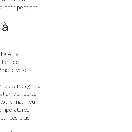
marcher pendant
 à
’été. La
ttant de
ême le vélo
er les campagnes,
tion de liberté.
tôt le matin ou
températures
 séances plus