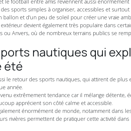
et le football entre amis reviennent aussi énormément
des sports simples à organiser, accessibles et surtout t
un ballon et d’un peu de soleil pour créer une vraie amb
 extérieur devient également très populaire dans certain
 ou Anvers, où de nombreux terrains publics se rempli
s sports nautiques qui ex
 été
si le retour des sports nautiques, qui attirent de plus
ue année.
venu extrêmement tendance car il mélange détente, éq
ucoup apprécient son côté calme et accessible.
e également énormément de monde, notamment dans le
urs rivières permettent de pratiquer cette activité dans