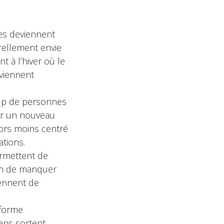
es deviennent
rellement envie
t à l’hiver où le
eviennent
coup de personnes
yer un nouveau
ors moins centré
ations.
ermettent de
sion de manquer
iennent de
sforme
gens sortent