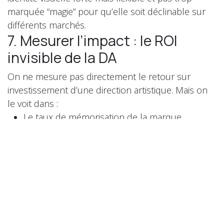
marquée “magie” pour qu’elle soit déclinable sur
différents marchés.
7. Mesurer l’impact : le ROI
invisible de la DA
On ne mesure pas directement le retour sur
investissement d’une direction artistique. Mais on
le voit dans :
Le taux de mémorisation de la marque
La recommandation spontanée
La capacité à justifier des tarifs premium
La fluidité des prises de rendez-vous
La perception “haut de gamme” chez les
prospects
Une DA qui fonctionne transforme chaque
interaction visuelle en argument commercial