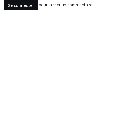
pour laisser un commentaire.
Se connecter
Lire suivant
La magie moderne
belge
Une nouvelle vague dans la magie
2.0