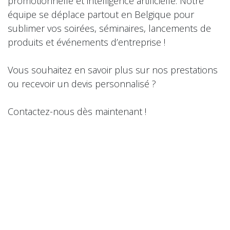
promotionnelle et intelligence artificielle. Notre
équipe se déplace partout en Belgique pour
sublimer vos soirées, séminaires, lancements de
produits et événements d’entreprise !
Vous souhaitez en savoir plus sur nos prestations
ou recevoir un devis personnalisé ?
Contactez-nous dès maintenant !
Vous avez une question sur Bruxelles ou sur nos
animations magiques ?
N’hésitez pas à demander !
in
Actualités
pour laisser un commentaire.
Se connecter