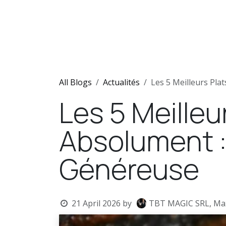
Skip to Content
Home
Shows
Team
N
All Blogs
Actualités
Les 5 Meilleurs Pl
Les 5 Meilleu
Absolument :
Généreuse
21 April 2026
by
TBT MAGIC SRL, Ma