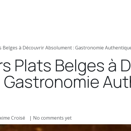
ews
Jobs
Press articles
ats Belges à Découvrir Absolument : Gastronomie Authentiqu
rs Plats Belges à 
 Gastronomie Aut
xime Croisé
| No comments yet