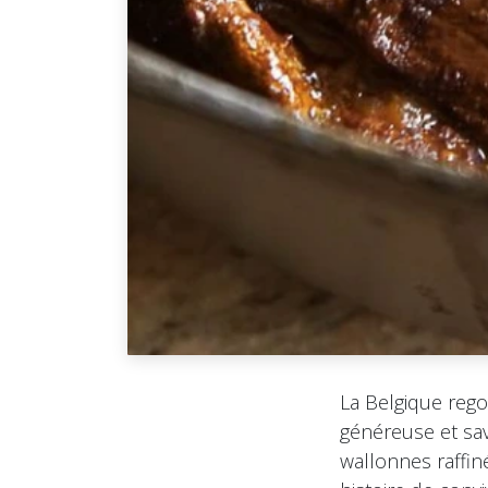
La Belgique rego
généreuse et sav
wallonnes raffi