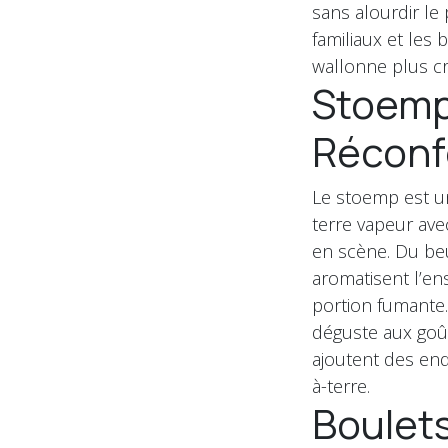
sans alourdir le 
familiaux et les 
wallonne plus c
Stoemp
Réconf
Le stoemp est un
terre vapeur ave
en scène. Du beu
aromatisent l’e
portion fumante. 
déguste aux goût
ajoutent des end
à-terre.
Boulets