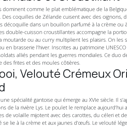
es dominent comme le plat emblématique de la Belgique
. Des coquilles de Zélande cuisent avec des oignons, du
s décoquille dans un bouillon parfumé à la crème ou à
tes double-cuisson croustillantes accompagne la porti
la moutarde ou au curry multiplient les plaisirs. On les 
ou en brasserie l’hiver. Inscrites au patrimoine UNESCO
soldats alliés pendant les guerres mondiales. Ce duo 
e des frites et des moules côtières.
oi, Velouté Crémeux Ori
d
une spécialité gantoise qui émerge au XVIe siècle. Il s’agi
ns de la rivière Lys. Le poulet le remplace aujourd’hui
 de volaille mijotent avec des carottes, du céleri et d
 se lie à la crème et aux jaunes d’œufs. Le velouté lég