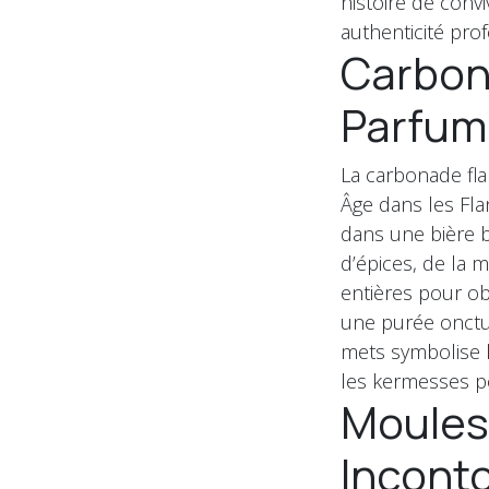
histoire de convi
authenticité pro
Carbona
Parfum
La carbonade fla
Âge dans les Fl
dans une bière b
d’épices, de la 
entières pour ob
une purée onctue
mets symbolise la
les kermesses p
Moules-
Inconto