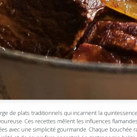
rge de plats traditionnels qui incarnent la quintessence
oureuse. Ces recettes mêlent les influences flamandes
nées avec une simplicité gourmande. Chaque bouchée 