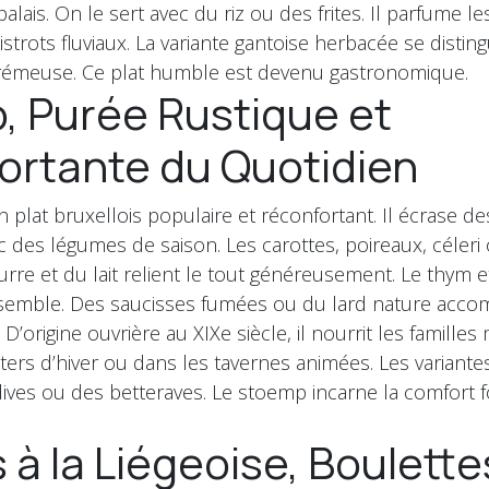
palais. On le sert avec du riz ou des frites. Il parfume 
bistrots fluviaux. La variante gantoise herbacée se distin
rémeuse. Ce plat humble est devenu gastronomique.
, Purée Rustique et
ortante du Quotidien
 plat bruxellois populaire et réconfortant. Il écrase
c des légumes de saison. Les carottes, poireaux, céler
rre et du lait relient le tout généreusement. Le thym et
nsemble. Des saucisses fumées ou du lard nature acco
D’origine ouvrière au XIXe siècle, il nourrit les famille
ers d’hiver ou dans les tavernes animées. Les variante
ives ou des betteraves. Le stoemp incarne la comfort f
 à la Liégeoise, Boulette