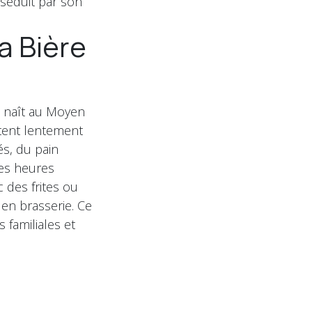
e séduit par son
a Bière
t naît au Moyen
tent lentement
és, du pain
des heures
 des frites ou
 en brasserie. Ce
s familiales et