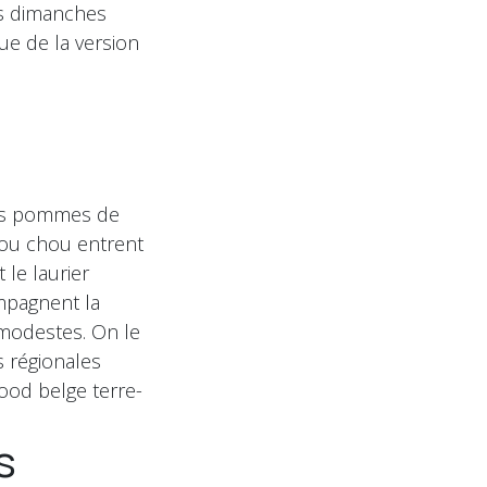
les dimanches
gue de la version
 des pommes de
i ou chou entrent
 le laurier
mpagnent la
s modestes. On le
s régionales
ood belge terre-
s