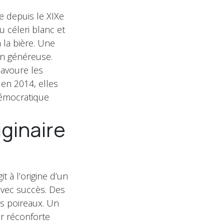
 depuis le XIXe
 céleri blanc et
 la bière. Une
on généreuse.
savoure les
 en 2014, elles
démocratique
ginaire
t à l’origine d’un
 avec succès. Des
es poireaux. Un
er réconforte