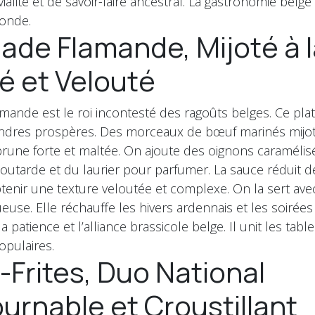
vialité et de savoir-faire ancestral. La gastronomie belg
fonde.
de Flamande, Mijoté à l
é et Velouté
mande est le roi incontesté des ragoûts belges. Ce pla
andres prospères. Des morceaux de bœuf marinés mijo
rune forte et maltée. On ajoute des oignons caramélis
moutarde et du laurier pour parfumer. La sauce réduit 
tenir une texture veloutée et complexe. On la sert avec
use. Elle réchauffe les hivers ardennais et les soirées
 patience et l’alliance brassicole belge. Il unit les table
opulaires.
Frites, Duo National
urnable et Croustillant