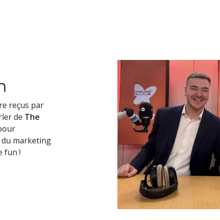
n
re reçus par
ler de
The
 pour
e du marketing
 fun !