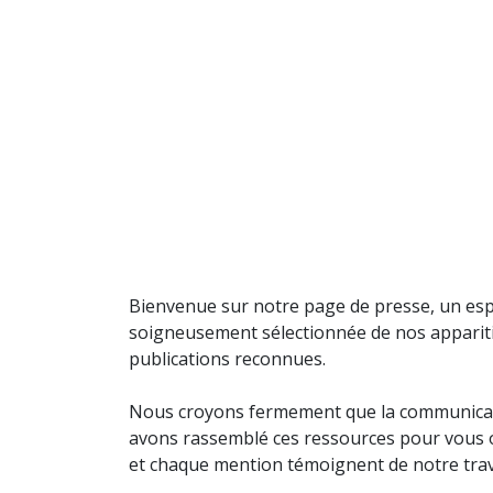
Se rendre au contenu
Accueil
Shows
Team
Bienvenue sur notre page de presse, un espa
soigneusement sélectionnée de nos apparitio
publications reconnues.
Nous croyons fermement que la communication
avons rassemblé ces ressources pour vous o
et chaque mention témoignent de notre trava