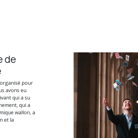
e de
e
 organisé pour
us avons eu
ivant qui a su
énement, qui a
mique wallon, a
n et la